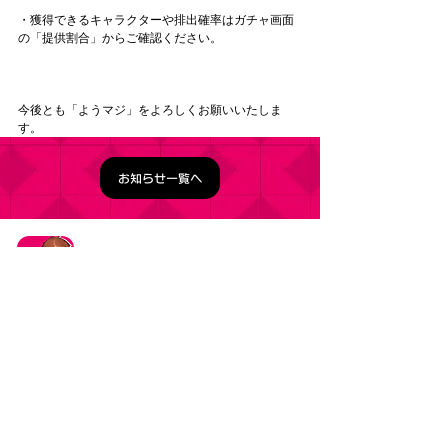
・獲得できるキャラクターや排出確率はガチャ画面
の「提供割合」からご確認ください。
今後とも「ようマジ」をよろしくお願いいたしま
す。
お知らせ一覧へ
タイトル：ようこそ実力至上主義の教室へ ～マージ
パズル特別試験～
ジャンル：マージパズルゲーム
価格：基本プレイ無料（一部アイテム課金）