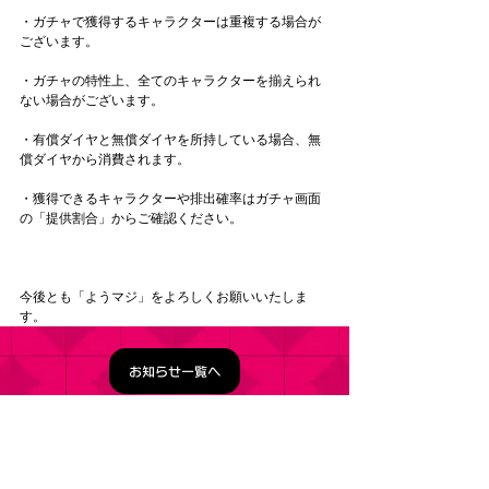
・ガチャで獲得するキャラクターは重複する場合が
ございます。
・ガチャの特性上、全てのキャラクターを揃えられ
ない場合がございます。
・有償ダイヤと無償ダイヤを所持している場合、無
償ダイヤから消費されます。
・獲得できるキャラクターや排出確率はガチャ画面
の「提供割合」からご確認ください。
今後とも「ようマジ」をよろしくお願いいたしま
す。
お知らせ一覧へ
タイトル：ようこそ実力至上主義の教室へ ～マージ
パズル特別試験～
ジャンル：マージパズルゲーム
価格：基本プレイ無料（一部アイテム課金）