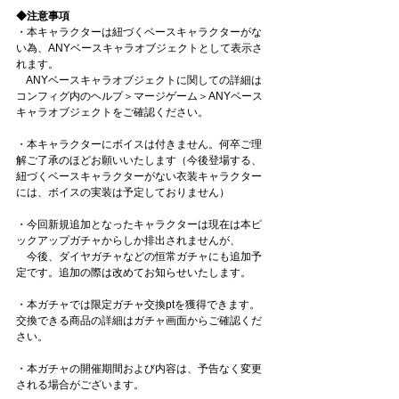
◆注意事項
・本キャラクターは紐づくベースキャラクターがな
い為、ANYベースキャラオブジェクトとして表示さ
れます。
　ANYベースキャラオブジェクトに関しての詳細は
コンフィグ内のヘルプ＞マージゲーム＞ANYベース
キャラオブジェクトをご確認ください。
・本キャラクターにボイスは付きません。何卒ご理
解ご了承のほどお願いいたします（今後登場する、
紐づくベースキャラクターがない衣装キャラクター
には、ボイスの実装は予定しておりません）
・今回新規追加となったキャラクターは現在は本ピ
ックアップガチャからしか排出されませんが、
　今後、ダイヤガチャなどの恒常ガチャにも追加予
定です。追加の際は改めてお知らせいたします。
・本ガチャでは限定ガチャ交換ptを獲得できます。
交換できる商品の詳細はガチャ画面からご確認くだ
さい。
・本ガチャの開催期間および内容は、予告なく変更
される場合がございます。