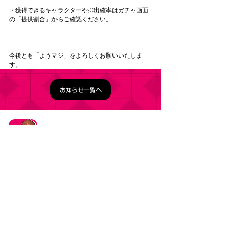
・獲得できるキャラクターや排出確率はガチャ画面
の「提供割合」からご確認ください。
今後とも「ようマジ」をよろしくお願いいたしま
す。
お知らせ一覧へ
タイトル：ようこそ実力至上主義の教室へ ～マージ
パズル特別試験～
ジャンル：マージパズルゲーム
価格：基本プレイ無料（一部アイテム課金）