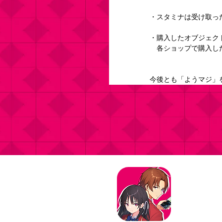
・スタミナは受け取っ
・購入したオブジェク
　各ショップで購入し
今後とも「ようマジ」
タイトル：よ
ジャンル：マ
価格：基本プ