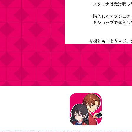
・スタミナは受け取っ
・購入したオブジェク
　各ショップで購入し
今後とも「ようマジ」
タイトル：よ
ジャンル：マ
価格：基本プ