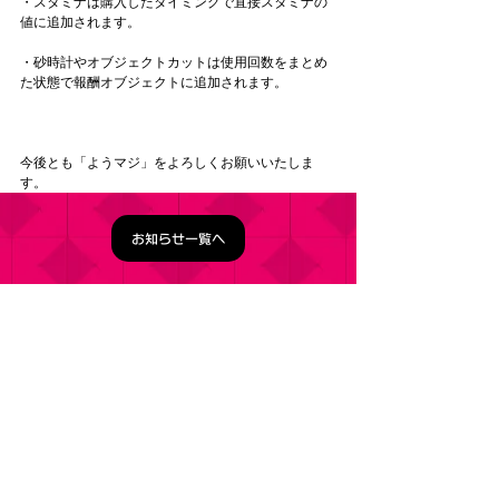
・スタミナは購入したタイミングで直接スタミナの
値に追加されます。
・砂時計やオブジェクトカットは使用回数をまとめ
た状態で報酬オブジェクトに追加されます。
今後とも「ようマジ」をよろしくお願いいたしま
す。
お知らせ一覧へ
タイトル：ようこそ実力至上主義の教室へ ～マージ
パズル特別試験～
ジャンル：マージパズルゲーム
価格：基本プレイ無料（一部アイテム課金）