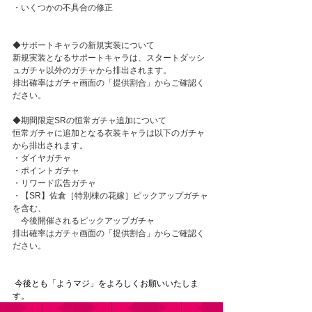
・いくつかの不具合の修正
◆サポートキャラの新規実装について
新規実装となるサポートキャラは、スタートダッシ
ュガチャ以外のガチャから排出されます。
排出確率はガチャ画面の「提供割合」からご確認く
ださい。
◆期間限定SRの恒常ガチャ追加について
恒常ガチャに追加となる衣装キャラは以下のガチャ
から排出されます。
・ダイヤガチャ
・ポイントガチャ
・リワード広告ガチャ
・【SR】佐倉［特別棟の花嫁］ピックアップガチャ
を含む、
　今後開催されるピックアップガチャ
排出確率はガチャ画面の「提供割合」からご確認く
ださい。
今後とも「ようマジ」をよろしくお願いいたしま
す。