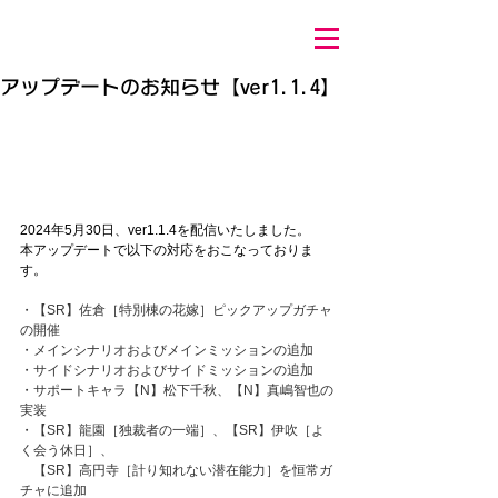
アップデートのお知らせ【ver1.1.4】
2024年5月30日、ver1.1.4を配信いたしました。 
本アップデートで以下の対応をおこなっておりま
す。 
・【SR】佐倉［特別棟の花嫁］ピックアップガチャ
の開催
・メインシナリオおよびメインミッションの追加
・サイドシナリオおよびサイドミッションの追加
・サポートキャラ【N】松下千秋、【N】真嶋智也の
実装
・【SR】龍園［独裁者の一端］、【SR】伊吹［よ
く会う休日］、
　【SR】高円寺［計り知れない潜在能力］を恒常ガ
チャに追加