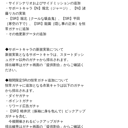
・サイドシナリオおよびサイドミッションの追加
・サポートキャラ【N】堀北（ジャージ）、【N】諸
藤リカの実装
・【SR】堀北［クールな吸血鬼］、【SR】平田
［寒空の下で］、【SR】龍園［隠し事の正体］を恒
常ガチャに追加
・その他更新データの追加
◆サポートキャラの新規実装について
新規実装となるサポートキャラは、スタートダッシ
ュガチャ以外のガチャから排出されます。
排出確率はガチャ画面の「提供割合」からご確認く
ださい。
◆期間限定SRの恒常ガチャ追加について
恒常ガチャに追加となる衣装キャラは以下のガチャ
から排出されます。
・ダイヤガチャ
・ポイントガチャ
・リワード広告ガチャ
・【SR】軽井沢［振袖に身を包んで］ピックアップ
ガチャを含む、
　今後開催されるピックアップガチャ
排出確率はガチャ画面の「提供割合」からご確認く