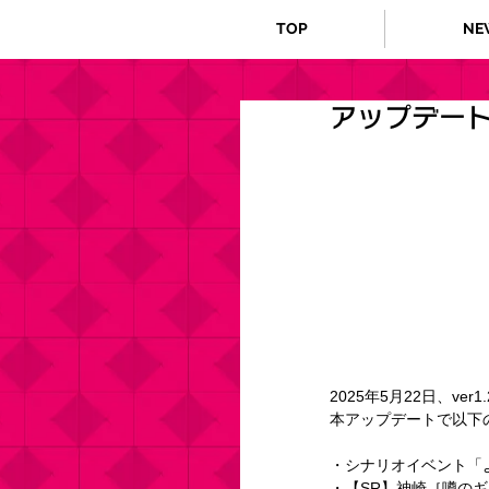
TOP
NE
アップデートの
2025年5月22
日、ver
本アップデートで以下
・シナリオイベント「
・【SR】神崎［噂の