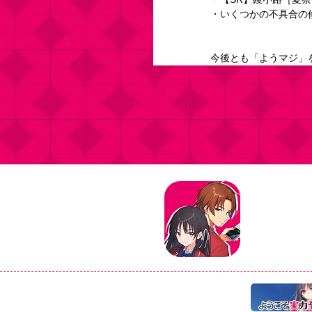
・いくつかの不具合の
今後とも「ようマジ」
タイトル：よ
ジャンル：マ
価格：基本プ