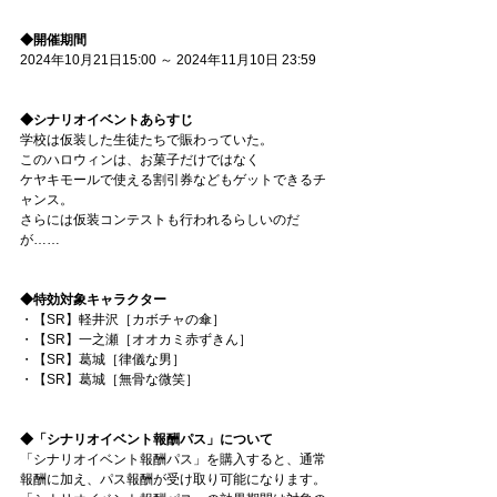
◆開催期間
2024年10月21日15:00 ～ 2024年11月10日 23:59
◆シナリオイベントあらすじ
学校は仮装した生徒たちで賑わっていた。
このハロウィンは、お菓子だけではなく
ケヤキモールで使える割引券などもゲットできるチ
ャンス。
さらには仮装コンテストも行われるらしいのだ
が……
◆特効対象キャラクター
・【SR】軽井沢［カボチャの傘］
・【SR】一之瀬［オオカミ赤ずきん］
・【SR】葛城［律儀な男］
・【SR】葛城［無骨な微笑］
◆「シナリオイベント報酬パス」について
「シナリオイベント報酬パス」を購入すると、通常
報酬に加え、パス報酬が受け取り可能になります。