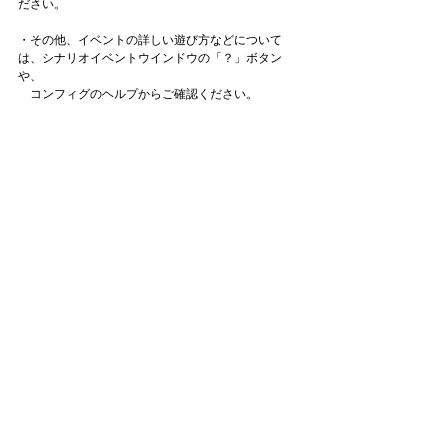
ださい。
・その他、イベントの詳しい遊び方などについて
は、シナリオイベントウインドウの「？」ボタン
や、
　コンフィグのヘルプからご確認ください。
お知らせ一覧へ
タイトル：ようこそ実力至上主義の教室へ ～マージ
パズル特別試験～
ジャンル：マージパズルゲーム
価格：基本プレイ無料（一部アイテム課金）