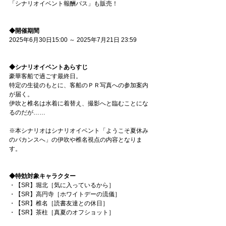
「シナリオイベント報酬パス」も販売！
◆開催期間
2025年6月30日15:00 ～ 2025年7月21日 23:59
◆シナリオイベントあらすじ
豪華客船で過ごす最終日。
特定の生徒のもとに、客船のＰＲ写真への参加案内
が届く。
伊吹と椎名は水着に着替え、撮影へと臨むことにな
るのだが……
※本シナリオはシナリオイベント「ようこそ夏休み
のバカンスへ」の伊吹や椎名視点の内容となりま
す。
◆特効対象キャラクター
・【SR】堀北［気に入っているから］
・【SR】高円寺［ホワイトデーの流儀］
・【SR】椎名［読書友達との休日］
・【SR】茶柱［真夏のオフショット］