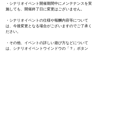
・シナリオイベント開催期間中にメンテナンスを実
施しても、開催終了日に変更はございません。
・シナリオイベントの仕様や報酬内容等について
は、今後変更となる場合がございますのでご了承く
ださい。
・その他、イベントの詳しい遊び方などについて
は、シナリオイベントウインドウの「？」ボタン
や、コンフィグのヘルプからご確認ください。
お知らせ一覧へ
タイトル：ようこそ実力至上主義の教室へ ～マージ
パズル特別試験～
ジャンル：マージパズルゲーム
価格：基本プレイ無料（一部アイテム課金）