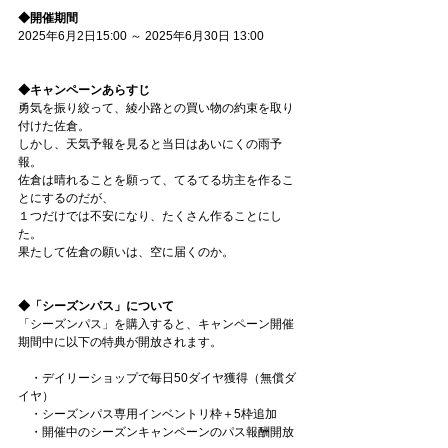
◆開催期間
2025年6月2日15:00 ～ 2025年6月30日 13:00
◆キャンペーンあらすじ
勇気を振り絞って、綾小路との買い物の約束を取り
付けた佐倉。
しかし、天気予報を見ると当日はあいにくの雨予
報。
佐倉は晴れることを願って、てるてる坊主を作るこ
とにするのだが、
１つだけでは不安になり、たくさん作ることにし
た。
果たして佐倉の願いは、空に届くのか。
◆「シーズンパス」について
「シーズンパス」を購入すると、キャンペーン開催
期間中に以下の特典が開放されます。
　・デイリーショップで毎日50ダイヤ獲得（無償ダ
イヤ）
　・シーズンパス専用インベントリ枠＋5枠追加
　・開催中のシーズンキャンペーンのパス報酬開放