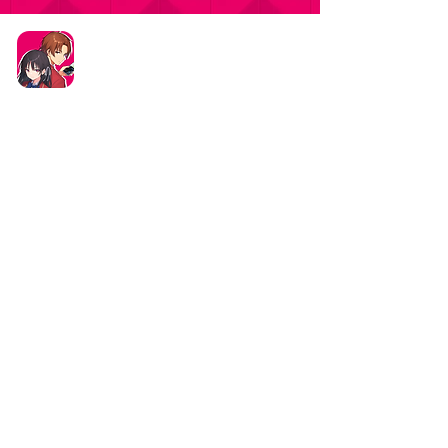
タイトル：ようこそ実力至上主義の教室へ ～マージ
パズル特別試験～
ジャンル：マージパズルゲーム
価格：基本プレイ無料（一部アイテム課金）
データ削除リクエストはこちら
お問い合わせはこちら