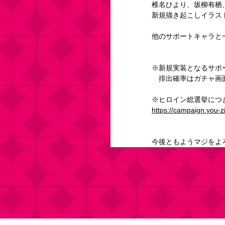
椎名ひより、坂柳有栖
新規描き起こしイラス
他のサポートキャラと
※新規実装となるサポ
　排出確率はガチャ画
※ヒロイン総選挙につ
https://campaign.you-
今後ともようマジをよ