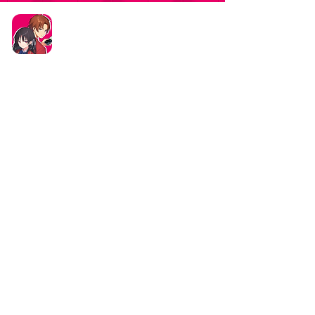
タイトル：ようこそ実力至上主義の教室へ ～マージ
パズル特別試験～
ジャンル：マージパズルゲーム
価格：基本プレイ無料（一部アイテム課金）
データ削除リクエストはこちら
お問い合わせはこちら