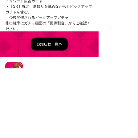
・リワード広告ガチャ 
・【SR】堀北［夏祭りを眺めながら］ピックアップ
ガチャを含む、 　
　今後開催されるピックアップガチャ 
排出確率はガチャ画面の「提供割合」からご確認く
ださい。
お知らせ一覧へ
タイトル：ようこそ実力至上主義の教室へ ～マージ
パズル特別試験～
ジャンル：マージパズルゲーム
価格：基本プレイ無料（一部アイテム課金）