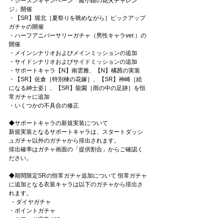
・シーズンキャンペーン「綾小路の花火チャレン
ジ」開催 
・【SR】堀北［夏祭りを眺めながら］ピックアップ
ガチャの開催 
・ハーフアニバーサリーガチャ（男性キャラver.）の
開催 
・メインシナリオおよびメインミッションの追加 
・サイドシナリオおよびサイドミッションの追加 
・サポートキャラ【N】南雲雅、【N】橘茜の実装 
・【SR】佐倉［特別棟の花嫁］、【SR】神崎［絵
になる紳士姿］、【SR】龍園［雨の中の足跡］を恒
常ガチャに追加 
・いくつかの不具合の修正
◆サポートキャラの新規実装について 
新規実装となるサポートキャラは、スタートダッシ
ュガチャ以外のガチャから排出されます。 
排出確率はガチャ画面の「提供割合」からご確認く
ださい。 
◆期間限定SRの恒常ガチャ追加について 恒常ガチャ
に追加となる衣装キャラは以下のガチャから排出さ
れます。
 ・ダイヤガチャ 
・ポイントガチャ 