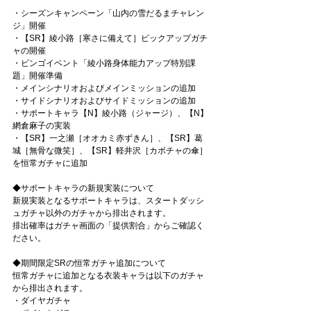
・シーズンキャンペーン「山内の雪だるまチャレン
ジ」開催 
・【SR】綾小路［寒さに備えて］ピックアップガチ
ャの開催 
・ビンゴイベント「綾小路身体能力アップ特別課
題」開催準備 
・メインシナリオおよびメインミッションの追加 
・サイドシナリオおよびサイドミッションの追加 
・サポートキャラ【N】綾小路（ジャージ）、【N】
網倉麻子の実装 
・【SR】一之瀬［オオカミ赤ずきん］、【SR】葛
城［無骨な微笑］、【SR】軽井沢［カボチャの傘］
を恒常ガチャに追加
◆サポートキャラの新規実装について 
新規実装となるサポートキャラは、スタートダッシ
ュガチャ以外のガチャから排出されます。 
排出確率はガチャ画面の「提供割合」からご確認く
ださい。 
◆期間限定SRの恒常ガチャ追加について 
恒常ガチャに追加となる衣装キャラは以下のガチャ
から排出されます。 
・ダイヤガチャ 