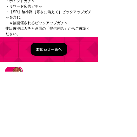
・ポイントガチャ 
・リワード広告ガチャ 
・【SR】綾小路［寒さに備えて］ピックアップガチ
ャを含む、 　
　今後開催されるピックアップガチャ 
排出確率はガチャ画面の「提供割合」からご確認く
ださい。
お知らせ一覧へ
タイトル：ようこそ実力至上主義の教室へ ～マージ
パズル特別試験～
ジャンル：マージパズルゲーム
価格：基本プレイ無料（一部アイテム課金）