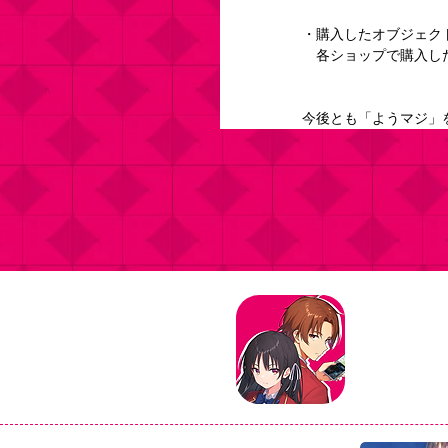
・購入したオブジェク
　各ショップで購入し
今後とも「ようマジ」
タイトル：よ
ジャンル：マ
価格：基本プ