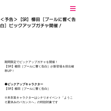
＜予告＞【SR】櫛田［プールに響く告
白］ピックアップガチャ開催！
期間限定でピックアップガチャを開催！
【SR】櫛田［プールに響く告白］が新登場＆排出確
率UP！
◆ピックアップキャラクター
【SR】櫛田［プールに響く告白］
※本衣装キャラクターはシナリオイベント「ようこ
そ夏休みのバカンスへ」の特効対象です