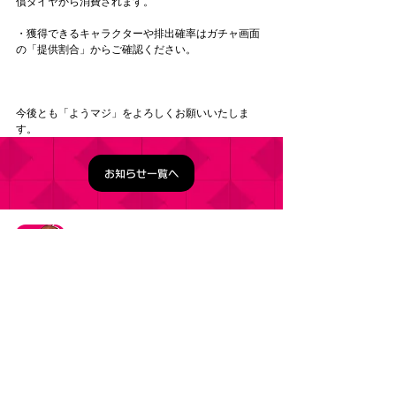
償ダイヤから消費されます。
・獲得できるキャラクターや排出確率はガチャ画面
の「提供割合」からご確認ください。
今後とも「ようマジ」をよろしくお願いいたしま
す。
お知らせ一覧へ
タイトル：ようこそ実力至上主義の教室へ ～マージ
パズル特別試験～
ジャンル：マージパズルゲーム
価格：基本プレイ無料（一部アイテム課金）