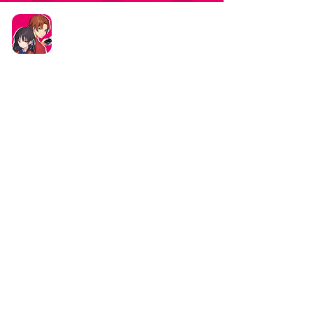
タイトル：ようこそ実力至上主義の教室へ ～マージ
パズル特別試験～
ジャンル：マージパズルゲーム
価格：基本プレイ無料（一部アイテム課金）
データ削除リクエストはこちら
お問い合わせはこちら