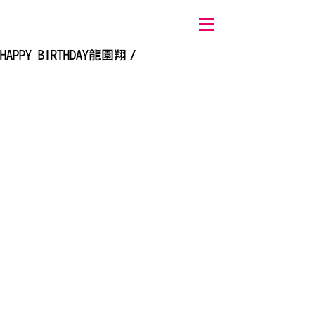
HAPPY BIRTHDAY龍園翔！