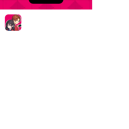
タイトル：ようこそ実力至上主義の教室へ ～マージ
パズル特別試験～
ジャンル：マージパズルゲーム
価格：基本プレイ無料（一部アイテム課金）
データ削除リクエストはこちら