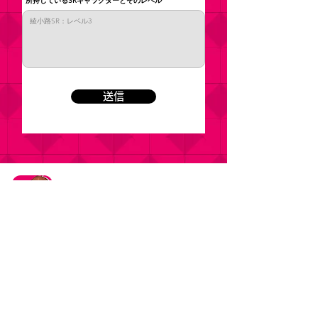
所持しているSRキャラクターとそのレベル
送信
タイトル：ようこそ実力至上主義の教室へ ～マージ
パズル特別試験～
ジャンル：マージパズルゲーム
価格：基本プレイ無料（一部アイテム課金）