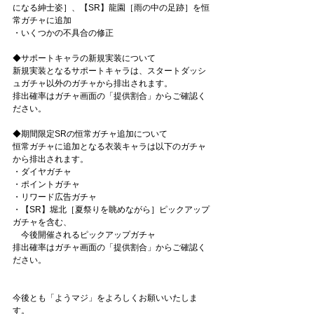
になる紳士姿］、【SR】龍園［雨の中の足跡］を恒
常ガチャに追加 
・いくつかの不具合の修正 
◆サポートキャラの新規実装について 
新規実装となるサポートキャラは、スタートダッシ
ュガチャ以外のガチャから排出されます。 
排出確率はガチャ画面の「提供割合」からご確認く
ださい。 
◆期間限定SRの恒常ガチャ追加について 
恒常ガチャに追加となる衣装キャラは以下のガチャ
から排出されます。 
・ダイヤガチャ 
・ポイントガチャ 
・リワード広告ガチャ 
・【SR】堀北［夏祭りを眺めながら］ピックアップ
ガチャを含む、 　
　今後開催されるピックアップガチャ 
排出確率はガチャ画面の「提供割合」からご確認く
ださい。
今後とも「ようマジ」をよろしくお願いいたしま
す。