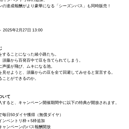
ンの達成報酬がより豪華になる「シーズンパス」も同時販売！
～ 2025年2月27日 13:00
じ
をすることになった綾小路たち。
、須藤から百発百中で豆を当てられてしまう。
に声援が飛び、ムキになる池。
を見せようと、須藤からの豆を全て回避してみせると宣言する。
ることができるのか。
ついて
入すると、キャンペーン開催期間中に以下の特典が開放されます。
で毎日50ダイヤ獲得（無償ダイヤ）
インベントリ枠＋5枠追加
キャンペーンのパス報酬開放