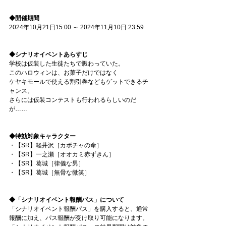
◆開催期間
2024年10月21日15:00 ～ 2024年11月10日 23:59
◆シナリオイベントあらすじ
学校は仮装した生徒たちで賑わっていた。
このハロウィンは、お菓子だけではなく
ケヤキモールで使える割引券などもゲットできるチ
ャンス。
さらには仮装コンテストも行われるらしいのだ
が……
◆特効対象キャラクター
・【SR】軽井沢［カボチャの傘］
・【SR】一之瀬［オオカミ赤ずきん］
・【SR】葛城［律儀な男］
・【SR】葛城［無骨な微笑］
◆「シナリオイベント報酬パス」について
「シナリオイベント報酬パス」を購入すると、通常
報酬に加え、パス報酬が受け取り可能になります。