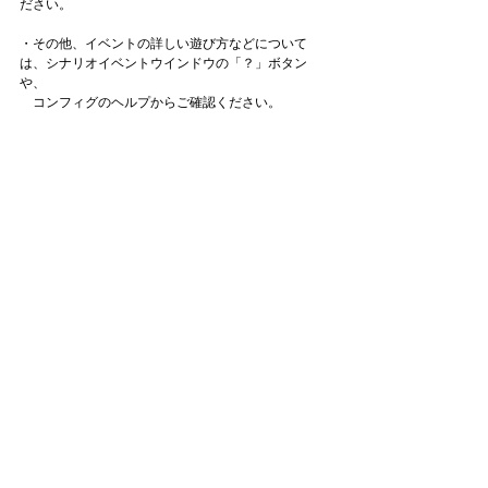
ださい。
・その他、イベントの詳しい遊び方などについて
は、シナリオイベントウインドウの「？」ボタン
や、
　コンフィグのヘルプからご確認ください。
お知らせ一覧へ
タイトル：ようこそ実力至上主義の教室へ ～マージ
パズル特別試験～
ジャンル：マージパズルゲーム
価格：基本プレイ無料（一部アイテム課金）