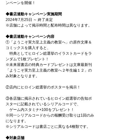
ンペーンを開催！
◆書店連動キャンペーン実施期間
2024年7月25日 ～ 終了未定
※店舗によって掲示時間と配布時間は異なります。
◆書店連動キャンペーン内容
①「ようこそ実力至上主義の教室へ」の原作文庫＆
コミックスを購入すると、
　特典としてヒロイン総選挙のイラストカードをラ
ンダムで1枚プレゼント！
※未来屋書店の特典カードプレゼントは文庫最新刊
「ようこそ実力至上主義の教室へ２年生編１２」の
み対象となります。
②店内にヒロイン総選挙のポスターを掲示！
③各店舗に掲示されているヒロイン総選挙の告知ポ
スターに記載されているシリアルコードで、
　ゲーム内スタミナ×100をプレゼント！
※同一シリアルコードからの報酬受け取りは1回のみ
になります。
※シリアルコードは書店ごとに異なる4種類です。
◆対象店舗