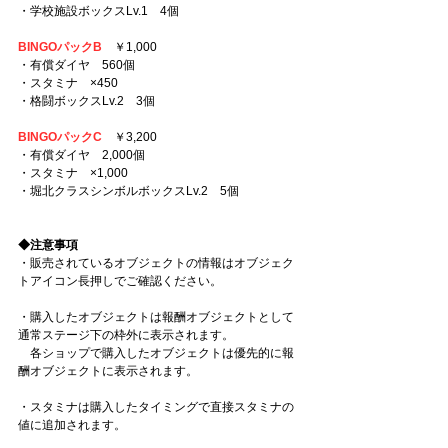
・学校施設ボックスLv.1　4個
BINGOパックB
　￥1,000
・有償ダイヤ　560個
・スタミナ　×450
・格闘ボックスLv.2　3個
BINGOパックC
　￥3,200
・有償ダイヤ　2,000個
・スタミナ　×1,000
・堀北クラスシンボルボックスLv.2　5個
◆注意事項
・販売されているオブジェクトの情報はオブジェク
トアイコン長押しでご確認ください。
・購入したオブジェクトは報酬オブジェクトとして
通常ステージ下の枠外に表示されます。
　各ショップで購入したオブジェクトは優先的に報
酬オブジェクトに表示されます。
・スタミナは購入したタイミングで直接スタミナの
値に追加されます。