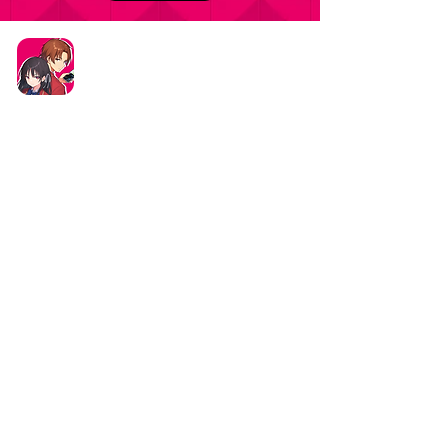
タイトル：ようこそ実力至上主義の教室へ ～マージ
パズル特別試験～
ジャンル：マージパズルゲーム
価格：基本プレイ無料（一部アイテム課金）
データ削除リクエストはこちら
お問い合わせはこちら