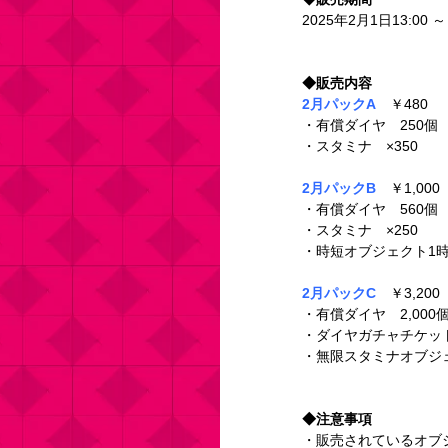
2025年2月1日13:00 ～
◆販売内容
2月パックA
　￥480 
・有償ダイヤ　250個 
・スタミナ　×350 
2月パックB
　￥1,000 
・有償ダイヤ　560個 
・スタミナ　×250 
・時短オブジェクト1時
2月パックC
　￥3,200 
・有償ダイヤ　2,000個
・ダイヤガチャチケット
・無限スタミナオブジェ
◆注意事項
・販売されているオブ