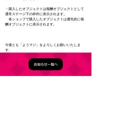
・購入したオブジェクトは報酬オブジェクトとして
通常ステージ下の枠外に表示されます。
　各ショップで購入したオブジェクトは優先的に報
酬オブジェクトに表示されます。 
今後とも「ようマジ」をよろしくお願いいたしま
す。
お知らせ一覧へ
タイトル：ようこそ実力至上主義の教室へ ～マージ
パズル特別試験～
ジャンル：マージパズルゲーム
価格：基本プレイ無料（一部アイテム課金）