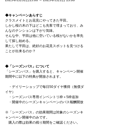
◆キャンペーンあらすじ
クラスメイトとお花見にやってきた平田。
しかし桜の木の下はどこも先客で埋まっており、み
んなのテンションは下がり気味。
そんな中、平田は他に空いている桜がないかを率先
して探し始める。
果たして平田は、絶好のお花見スポットを見つける
ことが出来るのか？
◆「シーズンパス」について
「シーズンパス」を購入すると、キャンペーン開催
期間中に以下の特典が開放されます。
　・デイリーショップで毎日50ダイヤ獲得（無償ダ
イヤ）
　・シーズンパス専用インベントリ枠＋5枠追加
　・開催中のシーズンキャンペーンのパス報酬開放
※「シーズンパス」の効果期間は対象のシーズンキ
ャンペーン開催中のみです。
　購入の際は効果の残り期間をご確認ください。