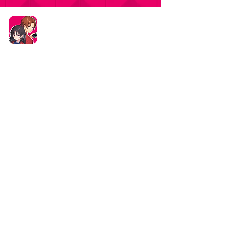
タイトル：ようこそ実力至上主義の教室へ ～マージ
パズル特別試験～
ジャンル：マージパズルゲーム
価格：基本プレイ無料（一部アイテム課金）
データ削除リクエストはこちら
お問い合わせはこちら