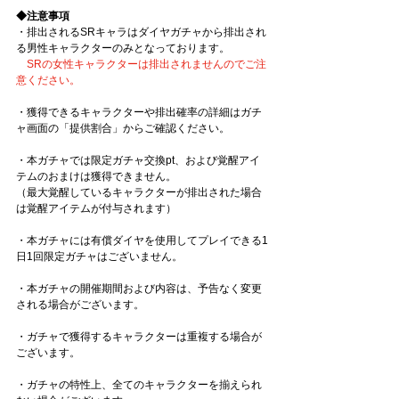
◆注意事項
・排出されるSRキャラはダイヤガチャから排出され
る男性キャラクターのみとなっております。
SRの女性キャラクターは排出されませんのでご注
意ください。
・獲得できるキャラクターや排出確率の詳細はガチ
ャ画面の「提供割合」からご確認ください。
・本ガチャでは限定ガチャ交換pt、および覚醒アイ
テムのおまけは獲得できません。
（最大覚醒しているキャラクターが排出された場合
は覚醒アイテムが付与されます）
・本ガチャには有償ダイヤを使用してプレイできる1
日1回限定ガチャはございません。
・本ガチャの開催期間および内容は、予告なく変更
される場合がございます。
・ガチャで獲得するキャラクターは重複する場合が
ございます。
・ガチャの特性上、全てのキャラクターを揃えられ