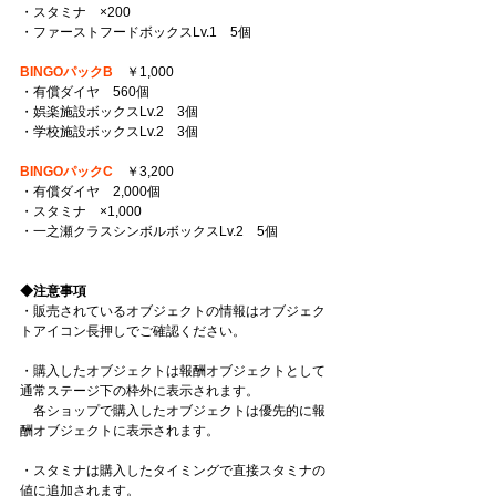
・スタミナ　×200
・ファーストフードボックスLv.1　5個
BINGOパックB
　￥1,000
・有償ダイヤ　560個
・娯楽施設ボックスLv.2　3個
・学校施設ボックスLv.2　3個
BINGOパックC
　￥3,200
・有償ダイヤ　2,000個
・スタミナ　×1,000
・一之瀬クラスシンボルボックスLv.2　5個
◆注意事項
・販売されているオブジェクトの情報はオブジェク
トアイコン長押しでご確認ください。
・購入したオブジェクトは報酬オブジェクトとして
通常ステージ下の枠外に表示されます。
　各ショップで購入したオブジェクトは優先的に報
酬オブジェクトに表示されます。
・スタミナは購入したタイミングで直接スタミナの
値に追加されます。