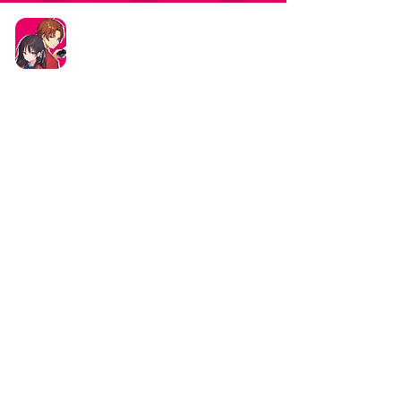
タイトル：ようこそ実力至上主義の教室へ ～マージ
パズル特別試験～
ジャンル：マージパズルゲーム
価格：基本プレイ無料（一部アイテム課金）
データ削除リクエストはこちら
お問い合わせはこちら