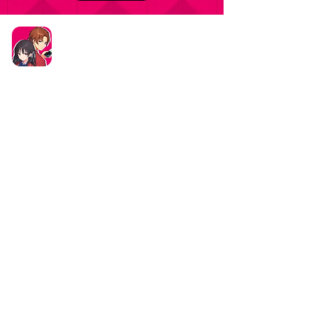
タイトル：ようこそ実力至上主義の教室へ ～マージ
パズル特別試験～
ジャンル：マージパズルゲーム
価格：基本プレイ無料（一部アイテム課金）
データ削除リクエストはこちら
お問い合わせはこちら