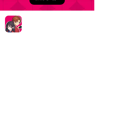
タイトル：ようこそ実力至上主義の教室へ ～マージ
パズル特別試験～
ジャンル：マージパズルゲーム
価格：基本プレイ無料（一部アイテム課金）
データ削除リクエストはこちら