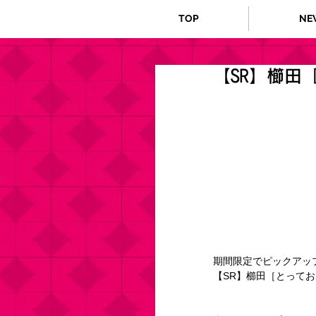
TOP
NE
【SR】櫛田
期間限定でピックアッ
【SR】櫛田［とって