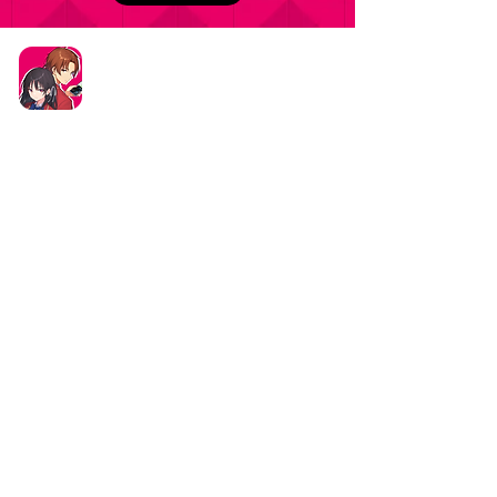
タイトル：ようこそ実力至上主義の教室へ ～マージ
パズル特別試験～
ジャンル：マージパズルゲーム
価格：基本プレイ無料（一部アイテム課金）
データ削除リクエストはこちら
お問い合わせはこちら