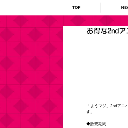
TOP
NE
お得な2nd
「ようマジ」2ndアニ
す。
◆販売期間