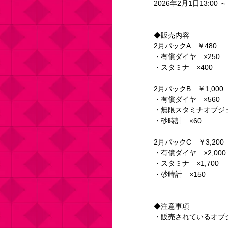
2026年2月1日13:00 ～
◆販売内容
2月パックA　￥480
・有償ダイヤ　×250
・スタミナ　×400
2月パックB　￥1,000
・有償ダイヤ　×560
・無限スタミナオブジェ
・砂時計　×60
2月パックC　￥3,200
・有償ダイヤ　×2,000
・スタミナ　×1,700
・砂時計　×150
◆注意事項
・販売されているオブ