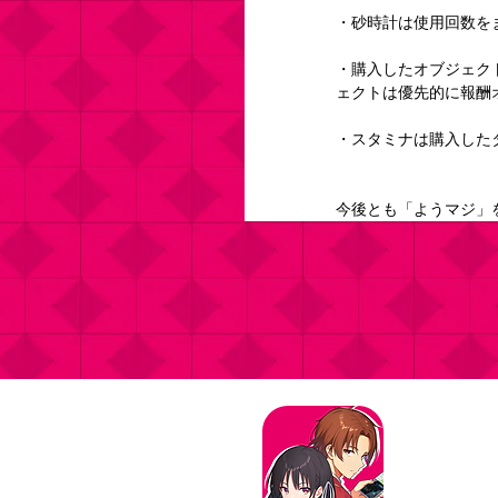
・砂時計は使用回数を
・購入したオブジェク
ェクトは優先的に報酬
・スタミナは購入した
今後とも「ようマジ」
タイトル：よ
ジャンル：マ
価格：基本プ