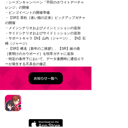
・シーズンキャンペーン「平田のホワイトデーチャ
レンジ」の開催
・ビンゴイベントの開催準備
・【SR】茶柱［迷い猫の正体］ピックアップガチャ
の開催
・メインシナリオおよびメインミッションの追加
・サイドシナリオおよびサイドミッションの追加
・サポートキャラ【N】山内（ジャージ）、【N】石
崎（ジャージ）
・【SR】椎名［新年のご挨拶］、【SR】綾小路
［夜明けのカウボーイ］を恒常ガチャに追加
・特定の条件下において、データ連携時に通信エラ
ーが発生する不具合の修正
お知らせ一覧へ
タイトル：ようこそ実力至上主義の教室へ ～マージ
パズル特別試験～
ジャンル：マージパズルゲーム
価格：基本プレイ無料（一部アイテム課金）