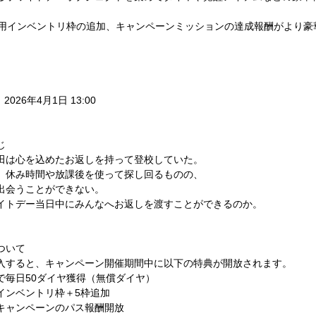
専用インベントリ枠の追加、キャンペーンミッションの達成報酬がより豪
 2026年4月1日 13:00
じ
田は心を込めたお返しを持って登校していた。
、休み時間や放課後を使って探し回るものの、
出会うことができない。
イトデー当日中にみんなへお返しを渡すことができるのか。
ついて
入すると、キャンペーン開催期間中に以下の特典が開放されます。
で毎日50ダイヤ獲得（無償ダイヤ）
インベントリ枠＋5枠追加
キャンペーンのパス報酬開放