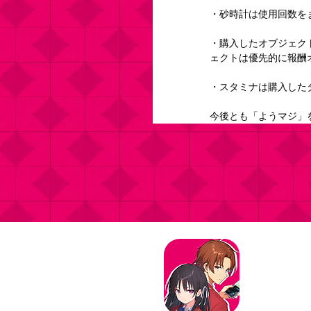
・砂時計は使用回数を
・購入したオブジェク
ェクトは優先的に報酬
・スタミナは購入した
今後とも「ようマジ」
タイトル：よ
ジャンル：マ
価格：基本プ