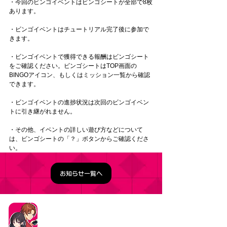
・今回のビンゴイベントはビンゴシートが全部で8枚
あります。
・ビンゴイベントはチュートリアル完了後に参加で
きます。
・ビンゴイベントで獲得できる報酬はビンゴシート
をご確認ください。ビンゴシートはTOP画面の
BINGOアイコン、もしくはミッション一覧から確認
できます。
・ビンゴイベントの進捗状況は次回のビンゴイベン
トに引き継がれません。
・その他、イベントの詳しい遊び方などについて
は、ビンゴシートの「？」ボタンからご確認くださ
い。
お知らせ一覧へ
タイトル：ようこそ実力至上主義の教室へ ～マージ
パズル特別試験～
ジャンル：マージパズルゲーム
価格：基本プレイ無料（一部アイテム課金）