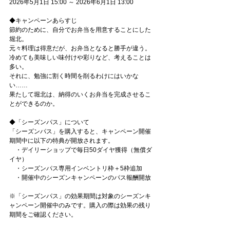
2026年5月1日 15:00 ～ 2026年6月1日 13:00
◆キャンペーンあらすじ
節約のために、自分でお弁当を用意することにした
堀北。
元々料理は得意だが、お弁当となると勝手が違う。
冷めても美味しい味付けや彩りなど、考えることは
多い。
それに、勉強に割く時間を削るわけにはいかな
い……
果たして堀北は、納得のいくお弁当を完成させるこ
とができるのか。
◆「シーズンパス」について
「シーズンパス」を購入すると、キャンペーン開催
期間中に以下の特典が開放されます。
　・デイリーショップで毎日50ダイヤ獲得（無償ダ
イヤ）
　・シーズンパス専用インベントリ枠＋5枠追加
　・開催中のシーズンキャンペーンのパス報酬開放
※「シーズンパス」の効果期間は対象のシーズンキ
ャンペーン開催中のみです。購入の際は効果の残り
期間をご確認ください。