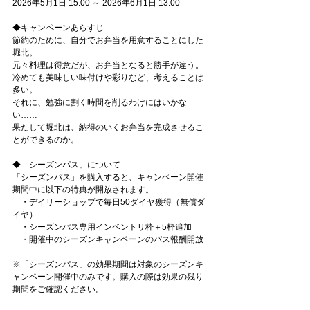
2026年5月1日 15:00 ～ 2026年6月1日 13:00
◆キャンペーンあらすじ
節約のために、自分でお弁当を用意することにした
堀北。
元々料理は得意だが、お弁当となると勝手が違う。
冷めても美味しい味付けや彩りなど、考えることは
多い。
それに、勉強に割く時間を削るわけにはいかな
い……
果たして堀北は、納得のいくお弁当を完成させるこ
とができるのか。
◆「シーズンパス」について
「シーズンパス」を購入すると、キャンペーン開催
期間中に以下の特典が開放されます。
　・デイリーショップで毎日50ダイヤ獲得（無償ダ
イヤ）
　・シーズンパス専用インベントリ枠＋5枠追加
　・開催中のシーズンキャンペーンのパス報酬開放
※「シーズンパス」の効果期間は対象のシーズンキ
ャンペーン開催中のみです。購入の際は効果の残り
期間をご確認ください。