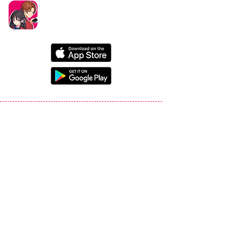
タイトル：ようこそ実力至上主義の教室へ ～マージ
パズル特別試験～
ジャンル：マージパズルゲーム
価格：基本プレイ無料（一部アイテム課金）
データ削除リクエストはこちら
お問い合わせはこちら
Ⓒ衣笠彰梧・KADOKAWA刊／ようこそ実力至上主義の教室へ2製作委員会