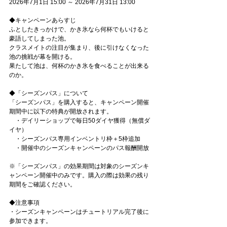
2026年7月1日 15:00 ～ 2026年7月31日 13:00
◆キャンペーンあらすじ
ふとしたきっかけで、かき氷なら何杯でもいけると
豪語してしまった池。
クラスメイトの注目が集まり、後に引けなくなった
池の挑戦が幕を開ける。
果たして池は、何杯のかき氷を食べることが出来る
のか。
◆「シーズンパス」について
「シーズンパス」を購入すると、キャンペーン開催
期間中に以下の特典が開放されます。
　・デイリーショップで毎日50ダイヤ獲得（無償ダ
イヤ）
　・シーズンパス専用インベントリ枠＋5枠追加
　・開催中のシーズンキャンペーンのパス報酬開放
※「シーズンパス」の効果期間は対象のシーズンキ
ャンペーン開催中のみです。購入の際は効果の残り
期間をご確認ください。
◆注意事項
・シーズンキャンペーンはチュートリアル完了後に
参加できます。